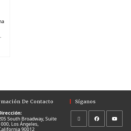
na
…
rmación De Contacto
Síganos
Dirección:
205 South Broadway, Suite
1000, Los Ángeles,
California 90012