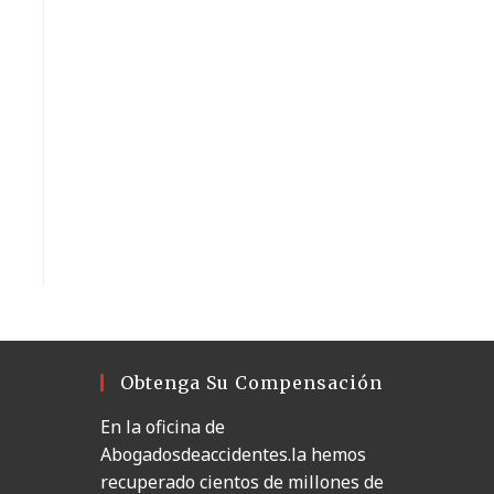
Obtenga Su Compensación
En la oficina de
Abogadosdeaccidentes.la hemos
recuperado cientos de millones de