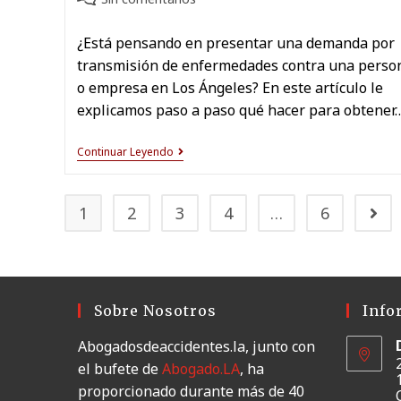
¿Está pensando en presentar una demanda por
transmisión de enfermedades contra una perso
o empresa en Los Ángeles? En este artículo le
explicamos paso a paso qué hacer para obtener
Continuar Leyendo
1
2
3
4
…
6
Sobre Nosotros
Info
Abogadosdeaccidentes.la, junto con
el bufete de
Abogado.LA
, ha
proporcionado durante más de 40